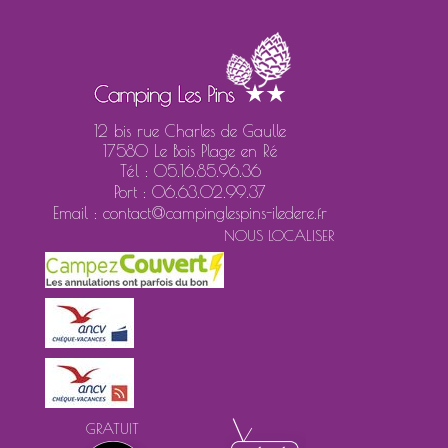
12 bis rue Charles de Gaulle
17580 Le Bois Plage en Ré
Tél : 05.16.85.96.36
Port : 06.63.02.99.37
Email : contact@campinglespins-iledere.fr
NOUS LOCALISER
GRATUIT