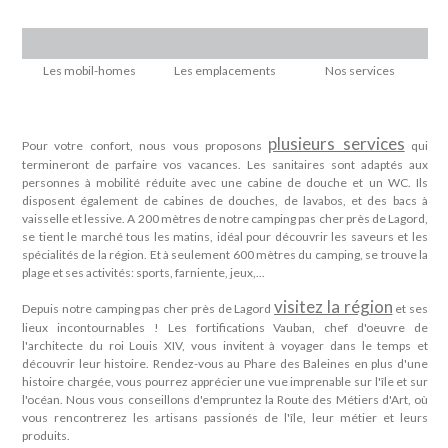
Les mobil-homes
Les emplacements
Nos services
plusieurs services
Pour votre confort, nous vous proposons
qui
termineront de parfaire vos vacances. Les sanitaires sont adaptés aux
personnes à mobilité réduite avec une cabine de douche et un WC. Ils
disposent également de cabines de douches, de lavabos, et des bacs à
vaisselle et lessive. A 200 mètres de notre camping pas cher près de Lagord,
se tient le marché tous les matins, idéal pour découvrir les saveurs et les
spécialités de la région. Et à seulement 600 mètres du camping, se trouve la
plage et ses activités: sports, farniente, jeux,...
visitez la région
Depuis notre camping pas cher près de Lagord
et ses
lieux incontournables ! Les fortifications Vauban, chef d'oeuvre de
l'architecte du roi Louis XIV, vous invitent à voyager dans le temps et
découvrir leur histoire. Rendez-vous au Phare des Baleines en plus d'une
histoire chargée, vous pourrez apprécier une vue imprenable sur l'île et sur
l'océan. Nous vous conseillons d'empruntez la Route des Métiers d'Art, où
vous rencontrerez les artisans passionés de l'île, leur métier et leurs
produits.