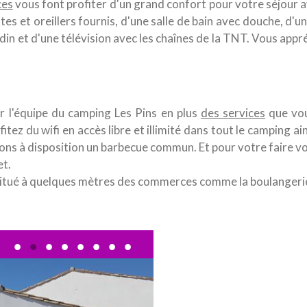
ces
vous font profiter d'un grand confort pour votre séjour a
s et oreillers fournis, d'une salle de bain avec douche, d'u
rdin et d'une télévision avec les chaînes de la TNT. Vous app
ter l'équipe du camping Les Pins en plus
des services
que vou
tez du wifi en accès libre et illimité dans tout le camping a
ons à disposition un barbecue commun. Et pour votre faire vot
et.
situé à quelques mètres des commerces comme la boulangerie, 
•
•
•
•
•
•
•
•