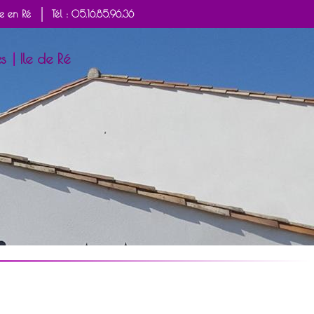
ge en Ré
Tél : 05.16.85.96.36
es
Ile de Ré