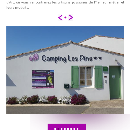
d'Art, où vous rencontrerez les artisans passionés de l'île, leur métier et
leurs produits.
•
•
•
•
•
•
•
•