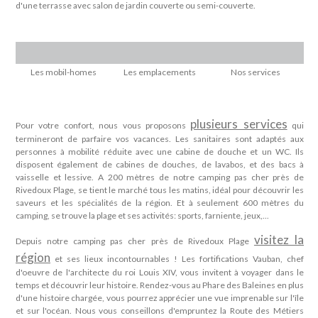
d'une terrasse avec salon de jardin couverte ou semi-couverte.
Les mobil-homes
Les emplacements
Nos services
plusieurs services
Pour votre confort, nous vous proposons
qui
termineront de parfaire vos vacances. Les sanitaires sont adaptés aux
personnes à mobilité réduite avec une cabine de douche et un WC. Ils
disposent également de cabines de douches, de lavabos, et des bacs à
vaisselle et lessive. A 200 mètres de notre camping pas cher près de
Rivedoux Plage, se tient le marché tous les matins, idéal pour découvrir les
saveurs et les spécialités de la région. Et à seulement 600 mètres du
camping, se trouve la plage et ses activités: sports, farniente, jeux,...
visitez la
Depuis notre camping pas cher près de Rivedoux Plage
région
et ses lieux incontournables ! Les fortifications Vauban, chef
d'oeuvre de l'architecte du roi Louis XIV, vous invitent à voyager dans le
temps et découvrir leur histoire. Rendez-vous au Phare des Baleines en plus
d'une histoire chargée, vous pourrez apprécier une vue imprenable sur l'île
et sur l'océan. Nous vous conseillons d'empruntez la Route des Métiers