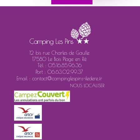
12 bis rue Charles de Gaulle
17580 Le Bois Plage en Ré
Tél : 05.16.85.96.36
Port : 06.63.02.99.37
Email : contact@campinglespins-iledere.fr
NOUS LOCALISER