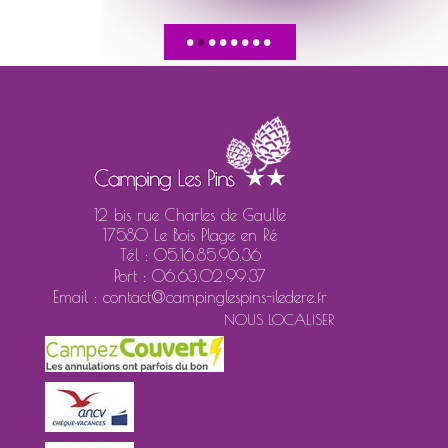
•
•
•
•
•
•
•
•
12 bis rue Charles de Gaulle
17580 Le Bois Plage en Ré
Tél : 05.16.85.96.36
Port : 06.63.02.99.37
Email : contact@campinglespins-iledere.fr
NOUS LOCALISER