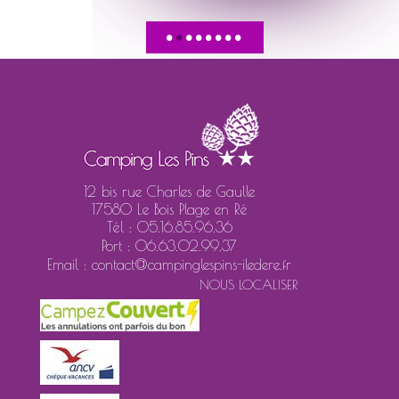
•
•
•
•
•
•
•
•
12 bis rue Charles de Gaulle
17580 Le Bois Plage en Ré
Tél : 05.16.85.96.36
Port : 06.63.02.99.37
Email : contact@campinglespins-iledere.fr
NOUS LOCALISER